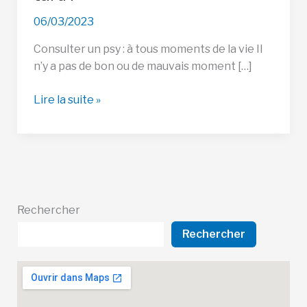
06/03/2023
Consulter un psy : à tous moments de la vie Il
n’y a pas de bon ou de mauvais moment […]
Consulter
Lire la suite »
un
Psy
:
jamais
trop
tard
Rechercher
!
Rechercher