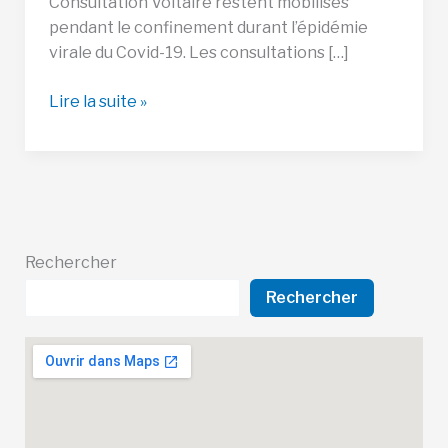
Consultation Voltaire restent mobilisés
pendant le confinement durant l’épidémie
virale du Covid-19. Les consultations […]
Confinement
Lire la suite »
:
Psychologues
et
psychanalystes
disponibles
pendant
Rechercher
la
Rechercher
crise
du
Covid-
19