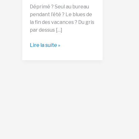
Déprimé ? Seul au bureau
pendant l’été ? Le blues de
la fin des vacances ? Du gris
par dessus […]
Déprime,
Lire la suite »
Dépression
:
sortir
du
gris