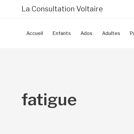
Aller
La Consultation Voltaire
au
contenu
Accueil
Enfants
Ados
Adultes
P
fatigue